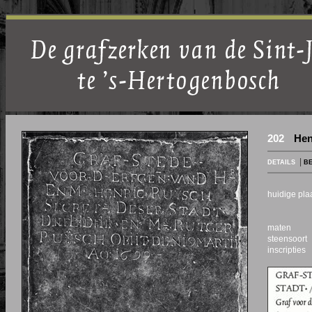
202
Hen
|
DETAILS
BE
huidige pl
maten
steensoort
inscripties